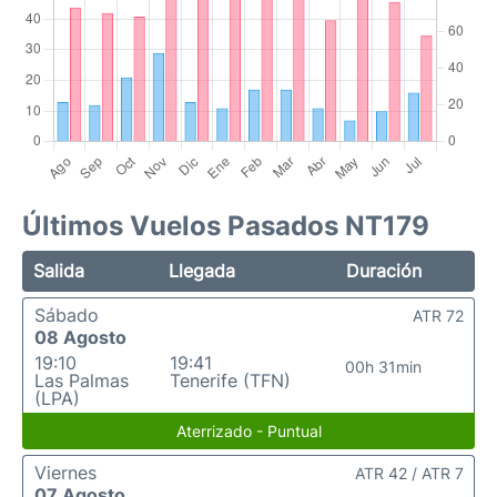
Últimos Vuelos Pasados NT179
Salida
Llegada
Duración
Sábado
ATR 72
08 Agosto
19:10
19:41
00h 31min
Las Palmas
Tenerife (TFN)
(LPA)
Aterrizado - Puntual
Viernes
ATR 42 / ATR 7
07 Agosto