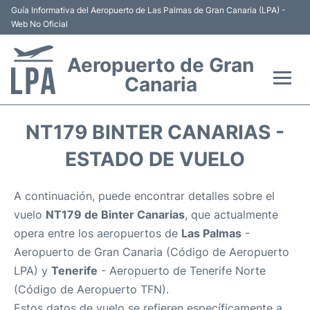
Guía Informativa del Aeropuerto de Las Palmas de Gran Canaria (LPA) -
Web No Oficial
Aeropuerto de Gran
Canaria
Vuelos +
NT179 BINTER CANARIAS -
Aerolíneas
ESTADO DE VUELO
Terminal
A continuación, puede encontrar detalles sobre el
vuelo
NT179 de Binter Canarias
, que actualmente
Hoteles
opera entre los aeropuertos de
Las Palmas
-
Aeropuerto de Gran Canaria (Código de Aeropuerto
Transporte +
LPA) y
Tenerife
- Aeropuerto de Tenerife Norte
(Código de Aeropuerto TFN).
Alquiler Coches
Estos datos de vuelo se refieren específicamente a