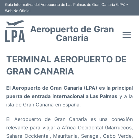
Guía Informativa del Aeropuerto de Las Palmas de Gran Canaria (LPA) -
Web No Oficial
Aeropuerto de Gran
Canaria
Vuelos +
TERMINAL AEROPUERTO DE
Aerolíneas
GRAN CANARIA
Terminal
El Aeropuerto de Gran Canaria (LPA) es la principal
puerta de entrada internacional a Las Palmas
y a la
Hoteles
isla de Gran Canaria en España.
Transporte +
El Aeropuerto de Gran Canaria es una conexión
relevante para viajar a Africa Occidental (Marruecos,
Alquiler Coches
Sahara Occidental, Mauritania, Senegal, Cabo Verde,