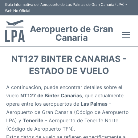
Guía Informativa del Aeropuerto de Las Palmas de Gran Canaria (LPA) -
Web No Oficial
Aeropuerto de Gran
Canaria
Vuelos +
NT127 BINTER CANARIAS -
Aerolíneas
ESTADO DE VUELO
Terminal
A continuación, puede encontrar detalles sobre el
vuelo
NT127 de Binter Canarias
, que actualmente
Hoteles
opera entre los aeropuertos de
Las Palmas
-
Aeropuerto de Gran Canaria (Código de Aeropuerto
Transporte +
LPA) y
Tenerife
- Aeropuerto de Tenerife Norte
(Código de Aeropuerto TFN).
Alquiler Coches
Estos datos de vuelo se refieren específicamente a