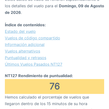
los detalles del vuelo para el
Domingo, 09 de Agosto
Parking
de 2026
.
+Info +
Índice de contenidos:
es
en
Estado del vuelo
Vuelos de código compartido
Información adicional
Vuelos alternativos
Puntualidad y retrasos
Últimos Vuelos Pasados NT127
NT127 Rendimiento de puntualidad:
76
Hemos calculado el porcentaje de vuelos que
llegaron dentro de los 15 minutos de su hora